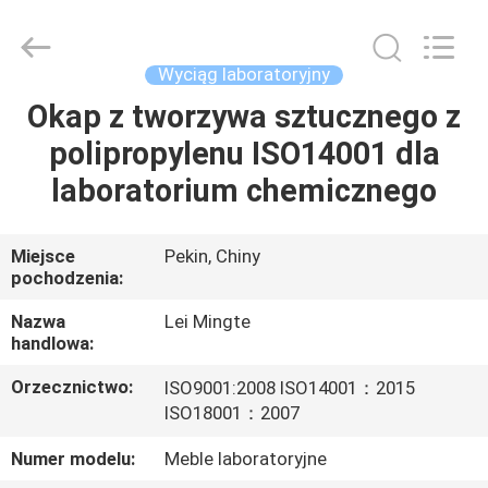
laboratory
equipment
Co.,
Ltd.
All
Wyciąg laboratoryjny
Rights
Reserved.
Developed
Okap z tworzywa sztucznego z
DO
by
ECER
polipropylenu ISO14001 dla
DOMU
laboratorium chemicznego
PRODUKTY
Miejsce
Pekin, Chiny
pochodzenia:
O
NAS
Nazwa
Lei Mingte
handlowa:
Orzecznictwo:
ISO9001:2008 ISO14001：2015
WYCIECZKA
ISO18001：2007
PO
Numer modelu:
Meble laboratoryjne
FABRYCE