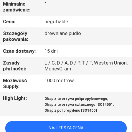
Minimalne
1
zamówienie:
KONTROLA
Cena:
negotiable
JAKOŚCI
Szczegóły
drewniane pudło
pakowania:
SKONTAKTUJ
Czas dostawy:
15 dni
SIĘ
Z
Zasady
L / C, D / A, D / P, T / T, Western Union,
płatności:
MoneyGram
NAMI
Możliwość
1000 metrów
Supply:
AKTUALNOŚCI
High Light:
,
Okap z tworzywa polipropylenowego
,
Okap z tworzywa sztucznego ISO14001
SPRAWY
Okap z polipropylenu ISO14001
POPROŚ
NAJLEPSZA CENA