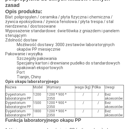
zasad
Opis produktu:
Blat: polipropylen / ceramika / płyta fizyczna i chemiczna /
żywica epoksydowa / żywica fenolowa / płyta trespa / stal
nierdzewna / dostosowane
Wyposażenie standardowe: świetlówka z gniazdem i panelem
sterującym
Zdolność dostaw
Możliwość dostawy: 3000 zestawów laboratoryjnych
okapów PP miesięcznie
Pakowanie i wysyłka
Szczegóły pakowania
Specjalny karton i drewniane pudełko do standardowych
opakowań eksportowych
Port
Tianjin, Chiny
Opis okapu laboratoryjnego
Nazwa
Model
Wymiary
waga (kg)
Półka
Uwagi
Dygestorium
1200
1200 * 900 *
/
/
Bez
laboratoryjne PP
2350
akcesoriów
Dygestorium
1500
1200 * 900 *
/
/
Bez
laboratoryjne PP
2350
akcesoriów
Dygestorium
1800
1200 * 900 *
/
/
Bez
laboratoryjne PP
2350
akcesoriów
Funkcja laboratoryjnego okapu PP