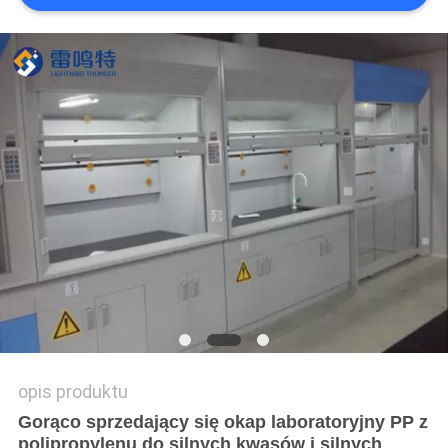
O
WYCENĘ
SITEMAP
PRIVACY
POLICY
opis produktu
Gorąco sprzedający się okap laboratoryjny PP z
polipropylenu do silnych kwasów i silnych