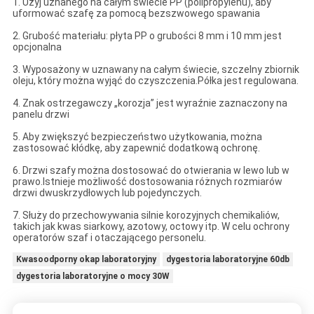
1. Użyj uznanego na całym świecie PP (polipropylenu), aby
uformować szafę za pomocą bezszwowego spawania
2. Grubość materiału: płyta PP o grubości 8 mm i 10 mm jest
opcjonalna
3. Wyposażony w uznawany na całym świecie, szczelny zbiornik
oleju, który można wyjąć do czyszczenia.Półka jest regulowana.
4. Znak ostrzegawczy „korozja” jest wyraźnie zaznaczony na
panelu drzwi
5. Aby zwiększyć bezpieczeństwo użytkowania, można
zastosować kłódkę, aby zapewnić dodatkową ochronę.
6. Drzwi szafy można dostosować do otwierania w lewo lub w
prawo.Istnieje możliwość dostosowania różnych rozmiarów
drzwi dwuskrzydłowych lub pojedynczych.
7. Służy do przechowywania silnie korozyjnych chemikaliów,
takich jak kwas siarkowy, azotowy, octowy itp. W celu ochrony
operatorów szaf i otaczającego personelu.
Kwasoodporny okap laboratoryjny
dygestoria laboratoryjne 60db
dygestoria laboratoryjne o mocy 30W